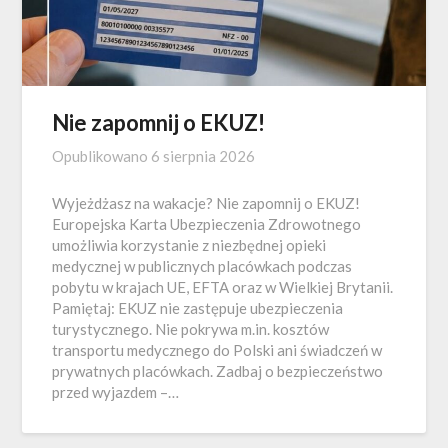
Nie zapomnij o EKUZ!
Opublikowano
6 sierpnia 2026
Wyjeżdżasz na wakacje? Nie zapomnij o EKUZ!
Europejska Karta Ubezpieczenia Zdrowotnego
umożliwia korzystanie z niezbędnej opieki
medycznej w publicznych placówkach podczas
pobytu w krajach UE, EFTA oraz w Wielkiej Brytanii.
Pamiętaj: EKUZ nie zastępuje ubezpieczenia
turystycznego. Nie pokrywa m.in. kosztów
transportu medycznego do Polski ani świadczeń w
prywatnych placówkach. Zadbaj o bezpieczeństwo
przed wyjazdem –…