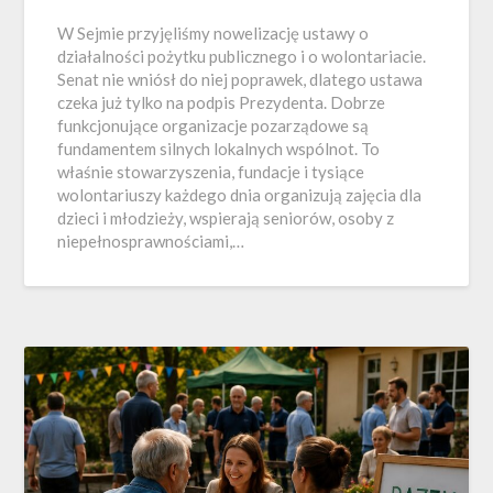
W Sejmie przyjęliśmy nowelizację ustawy o
działalności pożytku publicznego i o wolontariacie.
Senat nie wniósł do niej poprawek, dlatego ustawa
czeka już tylko na podpis Prezydenta. Dobrze
funkcjonujące organizacje pozarządowe są
fundamentem silnych lokalnych wspólnot. To
właśnie stowarzyszenia, fundacje i tysiące
wolontariuszy każdego dnia organizują zajęcia dla
dzieci i młodzieży, wspierają seniorów, osoby z
niepełnosprawnościami,…