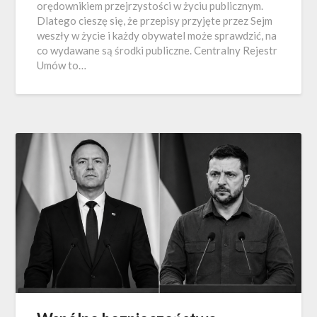
orędownikiem przejrzystości w życiu publicznym.
Dlatego cieszę się, że przepisy przyjęte przez Sejm
weszły w życie i każdy obywatel może sprawdzić, na
co wydawane są środki publiczne. Centralny Rejestr
Umów to…