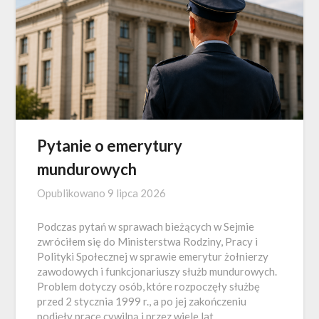
Pytanie o emerytury
mundurowych
Opublikowano
9 lipca 2026
Podczas pytań w sprawach bieżących w Sejmie
zwróciłem się do Ministerstwa Rodziny, Pracy i
Polityki Społecznej w sprawie emerytur żołnierzy
zawodowych i funkcjonariuszy służb mundurowych.
Problem dotyczy osób, które rozpoczęły służbę
przed 2 stycznia 1999 r., a po jej zakończeniu
podjęły pracę cywilną i przez wiele lat