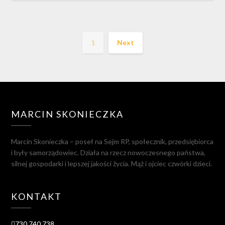
1
Next
MARCIN SKONIECZKA
Marcin Skonieczka – poseł na Sejm RP, społecznik, przedsiębiorca
i były samorządowiec. Działa na rzecz nowoczesnego państwa,
silnej gospodarki i lepszej jakości życia. Mąż i ojciec czwórki dzieci.
KONTAKT
730 740 738