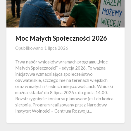
Moc Małych Społeczności 2026
Opublikowano
1 lipca 2026
Trwa nabór wniosków w ramach programu „Moc
Małych Społeczności” – edycja 2026. To ważna
inicjatywa wzmacniająca społeczeństwo
obywatelskie, szczególnie na terenach wiejskich
oraz w małych i średnich miejscowościach. Wnioski
można składać do 8 lipca 2026 r. do godz. 14:00.
Rozstrzygnięcie konkursu planowane jest do końca
sierpnia. Program realizowany przez Narodowy
Instytut Wolności – Centrum Rozwoju…