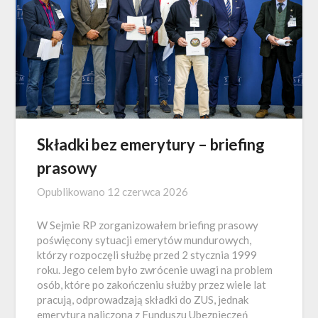
Składki bez emerytury – briefing
prasowy
Opublikowano
12 czerwca 2026
W Sejmie RP zorganizowałem briefing prasowy
poświęcony sytuacji emerytów mundurowych,
którzy rozpoczęli służbę przed 2 stycznia 1999
roku. Jego celem było zwrócenie uwagi na problem
osób, które po zakończeniu służby przez wiele lat
pracują, odprowadzają składki do ZUS, jednak
emerytura naliczona z Funduszu Ubezpieczeń