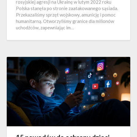
rosyjskiej agresji na Ukrainę w lutym 2022 roku
Polska stanęła po stronie zaatakowanego sąsiada.
Przekazaliśmy sprzęt wojskowy, amunicję i pomoc
humanitarną. Otworzyliśmy granice dla milionów
uchodźców, zapewniając im…