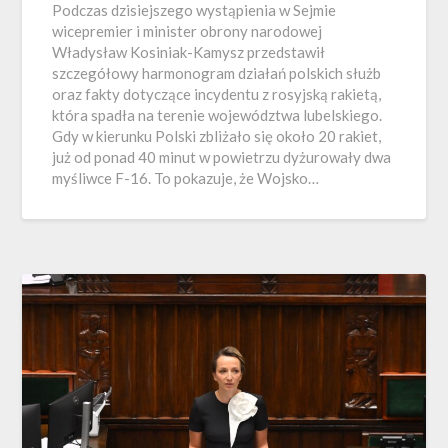
Podczas dzisiejszego wystąpienia w Sejmie
wicepremier i minister obrony narodowej
Władysław Kosiniak-Kamysz przedstawił
szczegółowy harmonogram działań polskich służb
oraz fakty dotyczące incydentu z rosyjską rakietą,
która spadła na terenie województwa lubelskiego.
Gdy w kierunku Polski zbliżało się około 20 rakiet,
już od ponad 40 minut w powietrzu dyżurowały dwa
myśliwce F-16. To pokazuje, że Wojsko…